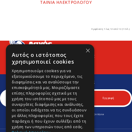
ΤΑΙΝΙΑ ΗΛΕΚΤΡΟΛΟΓΟΥ
Εμφάνιση 1 έως 12 από 12 (1 Σελ.)
×
Αυτός ο ιστότοπος
Προφίλ
Νέα
Contact
χρησιμοποιεί cookies
Χρησιμοποιούμε cookies για να
εξατομικεύσουμε το περιεχόμενο, τις
Εγγραφείτε στο Νewsletter μας
διαφημίσεις και να αναλύσουμε την
Για να μαθαίνετε πρώτοι νέα και προσφορές μας.
επισκεψιμότητά μας. Μοιραζόμαστε
επίσης πληροφορίες σχετικά με τη
Εγγραφή
χρήση του ιστότοπού μας με τους
συνεργάτες διαφήμισης και ανάλυσης,
οι οποίοι ενδέχεται να τις συνδυάσουν
ΛΕΩΦ. ΚΥΠΡΟΥ 170 & ΚΟΜΝΗΝΩΝ 70, Τ.Κ. 164 52 ΑΡΓΥΡΟΥΠΟΛΗ
με άλλες πληροφορίες που τους έχετε
Τηλ.
210 9645701
-
210 9646980
παράσχει ή που έχουν συλλέξει από τη
Fax.
210 9645702
info@lagospainting.gr
χρήση των υπηρεσιών τους από εσάς.