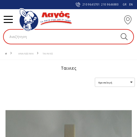
210 9645701
210 9646980
GR
EN
ΑΝΑΛΩΣIΜΑ
ΤΑΙΝΙΕΣ
ταινιες