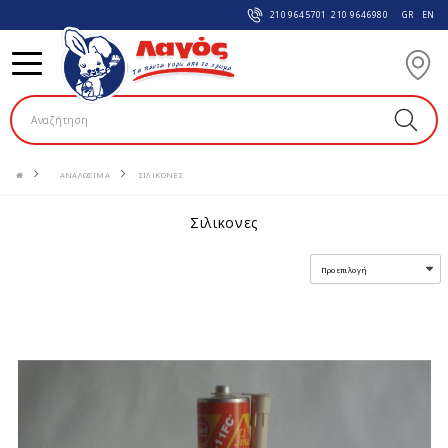
210 9645701
210 9646980
GR
EN
ΑΝΑΛΩΣIΜΑ
ΣΙΛΙΚΟΝΕΣ
σιλικονες