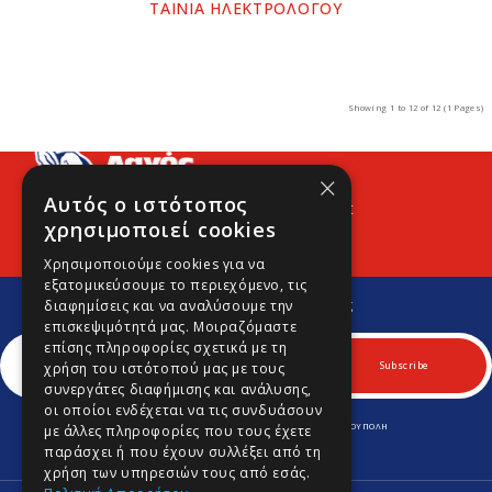
ΤΑΙΝΙΑ ΗΛΕΚΤΡΟΛΟΓΟΥ
Showing 1 to 12 of 12 (1 Pages)
×
Αυτός ο ιστότοπος
Προφίλ
Νέα
Contact
χρησιμοποιεί cookies
Χρησιμοποιούμε cookies για να
εξατομικεύσουμε το περιεχόμενο, τις
Εγγραφείτε στο Νewsletter μας
διαφημίσεις και να αναλύσουμε την
Για να μαθαίνετε πρώτοι νέα και προσφορές μας.
επισκεψιμότητά μας. Μοιραζόμαστε
επίσης πληροφορίες σχετικά με τη
Subscribe
χρήση του ιστότοπού μας με τους
συνεργάτες διαφήμισης και ανάλυσης,
οι οποίοι ενδέχεται να τις συνδυάσουν
ΛΕΩΦ. ΚΥΠΡΟΥ 170 & ΚΟΜΝΗΝΩΝ 70, Τ.Κ. 164 52 ΑΡΓΥΡΟΥΠΟΛΗ
με άλλες πληροφορίες που τους έχετε
Τηλ.
210 9645701
-
210 9646980
παράσχει ή που έχουν συλλέξει από τη
Fax.
210 9645702
info@lagospainting.gr
χρήση των υπηρεσιών τους από εσάς.