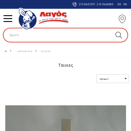
210 9645701
210 9646980
GR
EN
ΑΝΑΛΩΣIΜΑ
ΤΑΙΝΙΕΣ
ταινιες