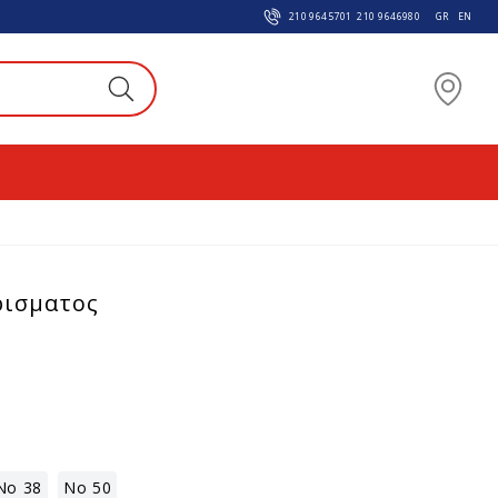
210 9645701
210 9646980
GR
EN
ρισματος
Νο 38
Νο 50