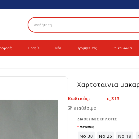
οσφορές
Προφίλ
Νέα
Προμηθευτές
Επικοινωνία
χαρτοταινια μακα
Κωδικός:
c_313
Διαθέσιμο
ΔΙΑΘΈΣΙΜΕΣ ΕΠΙΛΟΓΈΣ
Μέγεθος
Νο 30
Νο 25
Νο 19