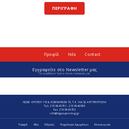
ΠΕΡΙΓΡΑΦΉ
Προφίλ
Νέα
Contact
Εγγραφείτε στο Νewsletter μας
Για να μαθαίνετε πρώτοι νέα και προσφορές μας.
ΛΕΩΦ. ΚΥΠΡΟΥ 170 & ΚΟΜΝΗΝΩΝ 70, Τ.Κ. 164 52 ΑΡΓΥΡΟΥΠΟΛΗ
Τηλ.
210 9645701
-
210 9646980
Fax.
210 9645702
info@lagospainting.gr
Προφίλ
Νέα
Οδηγίες
Ψυχολογία Χρωμάτων
Επικοινωνία