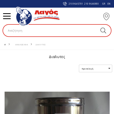
210 9645701
210 9646980
GR
EN
ΑΝΑΛΩΣIΜΑ
ΔΙΑΛΥΤΕΣ
διαλυτες