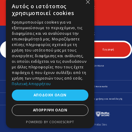
×
Αυτός ο ιστότοπος
Προφίλ
Νέα
Contact
χρησιμοποιεί cookies
Χρησιμοποιούμε cookies για να
εξατομικεύσουμε το περιεχόμενο, τις
Εγγραφείτε στο Νewsletter μας
διαφημίσεις και να αναλύσουμε την
Για να μαθαίνετε πρώτοι νέα και προσφορές μας.
επισκεψιμότητά μας. Μοιραζόμαστε
επίσης πληροφορίες σχετικά με τη
Εγγραφή
χρήση του ιστότοπού μας με τους
συνεργάτες διαφήμισης και ανάλυσης,
οι οποίοι ενδέχεται να τις συνδυάσουν
ΛΕΩΦ. ΚΥΠΡΟΥ 170 & ΚΟΜΝΗΝΩΝ 70, Τ.Κ. 164 52 ΑΡΓΥΡΟΥΠΟΛΗ
με άλλες πληροφορίες που τους έχετε
Τηλ.
210 9645701
-
210 9646980
παράσχει ή που έχουν συλλέξει από τη
Fax.
210 9645702
info@lagospainting.gr
χρήση των υπηρεσιών τους από εσάς.
Πολιτική Απορρήτου
Προφίλ
Νέα
Οδηγίες
Ψυχολογία Χρωμάτων
Επικοινωνία
ΑΠΟΔΟΧΉ ΌΛΩΝ
Πληροφορίες Αποστολής και Επιστροφών
Δήλωση Απορρήτου
Όροι χρήσης και συναλλαγής
ΑΠΌΡΡΙΨΗ ΌΛΩΝ
POWERED BY COOKIESCRIPT
© 2026 Lagos Painting. All Rights Reserved.
Κατασκευή e-shop Hellas Sites