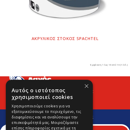
ΑΚΡΥΛΙΚΟΣ ΣΤΟΚΟΣ SPACHTEL
Εμφάνιση 1 έως 14 από 14 (1 Σελ.)
×
Αυτός ο ιστότοπος
Προφίλ
Νέα
Contact
χρησιμοποιεί cookies
Χρησιμοποιούμε cookies για να
εξατομικεύσουμε το περιεχόμενο, τις
Εγγραφείτε στο Νewsletter μας
διαφημίσεις και να αναλύσουμε την
Για να μαθαίνετε πρώτοι νέα και προσφορές μας.
επισκεψιμότητά μας. Μοιραζόμαστε
επίσης πληροφορίες σχετικά με τη