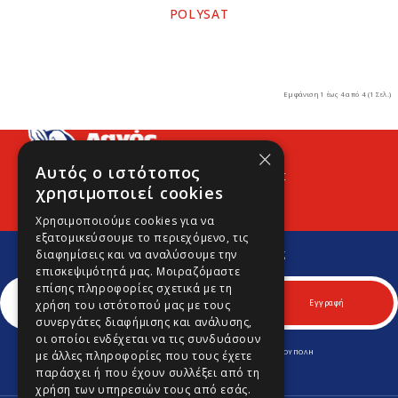
POLYSAT
Εμφάνιση 1 έως 4 από 4 (1 Σελ.)
×
Αυτός ο ιστότοπος
Προφίλ
Νέα
Contact
χρησιμοποιεί cookies
Χρησιμοποιούμε cookies για να
εξατομικεύσουμε το περιεχόμενο, τις
Εγγραφείτε στο Νewsletter μας
διαφημίσεις και να αναλύσουμε την
Για να μαθαίνετε πρώτοι νέα και προσφορές μας.
επισκεψιμότητά μας. Μοιραζόμαστε
επίσης πληροφορίες σχετικά με τη
Εγγραφή
χρήση του ιστότοπού μας με τους
συνεργάτες διαφήμισης και ανάλυσης,
οι οποίοι ενδέχεται να τις συνδυάσουν
ΛΕΩΦ. ΚΥΠΡΟΥ 170 & ΚΟΜΝΗΝΩΝ 70, Τ.Κ. 164 52 ΑΡΓΥΡΟΥΠΟΛΗ
με άλλες πληροφορίες που τους έχετε
Τηλ.
210 9645701
-
210 9646980
παράσχει ή που έχουν συλλέξει από τη
Fax.
210 9645702
info@lagospainting.gr
χρήση των υπηρεσιών τους από εσάς.