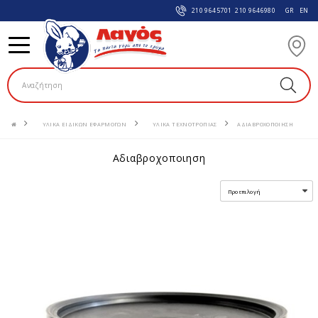
210 9645701
210 9646980
GR
EN
ΥΛΙΚΑ ΕΙΔΙΚΩΝ ΕΦΑΡΜΟΓΩΝ
ΥΛΙΚΑ ΤΕΧΝΟΤΡΟΠΙΑΣ
ΑΔΙΑΒΡΟΧΟΠΟΙΗΣΗ
αδιαβροχοποιηση