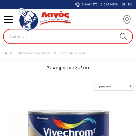
210 9645701
210 9646980
GR
EN
ΠΡΟΣΤΑΣΙΑ ΞΥΛΟΥ-ΠΕΤΡΑΣ
ΣΥΝΤΗΡΗΤΙΚΑ ΞΥΛΟΥ
συντηρητικα ξυλου