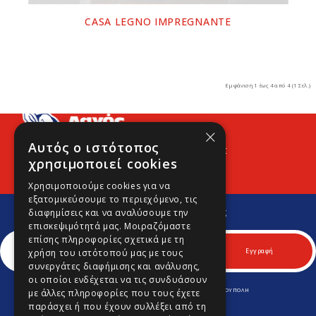
CASA LEGNO IMPREGNANTE
Εμφάνιση 1 έως 4 από 4 (1 Σελ.)
×
Αυτός ο ιστότοπος
Προφίλ
Νέα
Contact
χρησιμοποιεί cookies
Χρησιμοποιούμε cookies για να
εξατομικεύσουμε το περιεχόμενο, τις
Εγγραφείτε στο Νewsletter μας
διαφημίσεις και να αναλύσουμε την
Για να μαθαίνετε πρώτοι νέα και προσφορές μας.
επισκεψιμότητά μας. Μοιραζόμαστε
επίσης πληροφορίες σχετικά με τη
Εγγραφή
χρήση του ιστότοπού μας με τους
συνεργάτες διαφήμισης και ανάλυσης,
οι οποίοι ενδέχεται να τις συνδυάσουν
ΛΕΩΦ. ΚΥΠΡΟΥ 170 & ΚΟΜΝΗΝΩΝ 70, Τ.Κ. 164 52 ΑΡΓΥΡΟΥΠΟΛΗ
με άλλες πληροφορίες που τους έχετε
Τηλ.
210 9645701
-
210 9646980
παράσχει ή που έχουν συλλέξει από τη
Fax.
210 9645702
info@lagospainting.gr