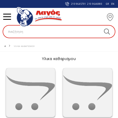
210 9645701
210 9646980
GR
EN
ΥΛΙΚΑ ΚΑΘΑΡΙΣΜΟΥ
υλικα καθαρισμου