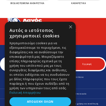
ΒΙΟΔΙΑΣΠΩΜΕΝΑ ΚΑΘΑΡΙΣΤΙΚΑ
ΚΑΘΑΡΙΣΤΙΚΑ
×
Αυτός ο ιστότοπος
Προφίλ
Νέα
Contact
χρησιμοποιεί cookies
Χρησιμοποιούμε cookies για να
εξατομικεύσουμε το περιεχόμενο, τις
Εγγραφείτε στο Νewsletter μας
διαφημίσεις και να αναλύσουμε την
Για να μαθαίνετε πρώτοι νέα και προσφορές μας.
επισκεψιμότητά μας. Μοιραζόμαστε
επίσης πληροφορίες σχετικά με τη
Εγγραφή
χρήση του ιστότοπού μας με τους
συνεργάτες διαφήμισης και ανάλυσης,
οι οποίοι ενδέχεται να τις συνδυάσουν
ΛΕΩΦ. ΚΥΠΡΟΥ 170 & ΚΟΜΝΗΝΩΝ 70, Τ.Κ. 164 52 ΑΡΓΥΡΟΥΠΟΛΗ
με άλλες πληροφορίες που τους έχετε
Τηλ.
210 9645701
-
210 9646980
Fax.
210 9645702
παράσχει ή που έχουν συλλέξει από τη
info@lagospainting.gr
χρήση των υπηρεσιών τους από εσάς.
Πολιτική Απορρήτου
Προφίλ
Νέα
Οδηγίες
Ψυχολογία Χρωμάτων
Επικοινωνία
ΑΠΟΔΟΧΉ ΌΛΩΝ
Πληροφορίες Αποστολής και Επιστροφών
Δήλωση Απορρήτου
Όροι χρήσης και συναλλαγής