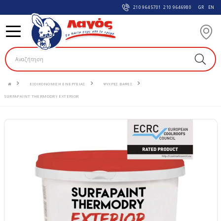
210 9645701
210 9646980
GR
EN
ΕΞΟΙΚΟΝΟΜΙΣΗ ΕΝΕΡΓΕΙΑΣ
ΨΥΧΡΕΣ ΒΑΦΕΣ
SURFAPAINT THERMODRY EXTERIOR