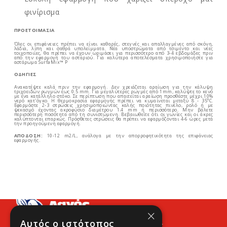
φινίρισμα
ΠΡΟΕΤΟΙΜΑΣΙΑ
Όλες οι επιφάνειες πρέπει να είναι καθαρές, στεγνές και απαλλαγμένες από σκόνη,
λάδια, λίπη και σαθρά υπολείμματα. Νέα υποστρώματα από τσιμέντο και νέες
τοιχοποιίες, θα πρέπει να έχουν ωριμάσει για περισσότερο από 3-4 εβδομάδες πριν
από την εφαρμογή του ασταριού. Για καλύτερα αποτελέσματα χρησιμοποιήστε για
αστάρωμα SurfaMix™ P
ΟΔΗΓΙΕΣ
Ανακατέψτε καλά πριν την εφαρμογή. Δεν χρειάζεται αραίωση για την κάλυψη
τριχοειδών ρωγμών έως 0.5 mm. Για μεγαλύτερες ρωγμές από 1mm, καλύψτε το κενό
με ένα κατάλληλο στόκο. Σε περίπτωση που απαιτείται αραίωση προσθέστε μέχρι 10%
νερό κατ'όγκο. Η θερμοκρασία εφαρμογής πρέπει να κυμαίνεται μεταξύ 8 - 35⁰C.
Εφαρμόστε 2-3 στρώσεις χρησιμοποιώντας καλής ποιότητας πινέλο, ρολό ή με
ψεκασμό έχοντας ακροφύσιο διαμέτρου 1.4 mm ή περισσότερο. Μην βάλετε
περισσότερη ποσότητα από τη συνιστώμενη. Βεβαιωθείτε ότι οι γωνίες και οι άκρες
καλύπτονται επαρκώς. Πρόσθετες στρώσεις θα πρέπει να εφαρμόζονται 4-6 ώρες μετά
την προηγούμενη εφαρμογή.
ΑΠΟΔΟΣΗ:
10-12 m2/L, ανάλογα με την απορροφητικότητα της επιφάνειας
εφαρμογής.
×
Αυτός ο ιστότοπος
Προφίλ
Νέα
Contact