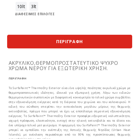
10lt
3lt
ΔΙΑΘΈΣΙΜΕΣ ΕΠΙΛΟΓΈΣ
ΠΕΡΙΓΡΑΦΉ
ΑΚΡΥΛΙΚΟ,ΘΕΡΜΟΠΡΟΣΤΑΤΕΥΤΙΚΟ ΨΥΧΡΟ
ΧΡΩΜΑ ΝΕΡΟΥ ΓΙΑ ΕΞΩΤΕΡΙΚΗ ΧΡΗΣΗ.
ΠΕΡΙΓΡΑΦΗ
Το SurfaPaint™ ThermoDry Exterior είναι ένα υψηλής ποιότητας ακρυλικό χρώμα με
θερμοπροστατευτικές ιδιότητες, ιδανικό για εξωτερική χρήση. Λόγω των ειδικών
θερμομονωτικών συστατικών με διαφορετική κοκκομετρία το τελικό χρώμα συμβάλλει
στην εξοικονόμηση ενέργειας κατά τη διάρκεια του χειμώνα και του καλοκαιριού. Η
ειδική του σύνθεση επιτρέπει την αντανάκλαση μεγάλου μέρους της θερμικής
ακτινοβολίας, πράγμα που μπορεί να έχει ως αποτέλεσμα σημαντική εξοικονόμηση
ενέργειας. Το SurfaPaint™ ThermoDry Exterior προσφέρει εξαιρετική καλυπτικότητα,
ισχυρή πρόσφυση, ελαστικότητα, αντοχή στην ηλιακή ακτινοβολία και τα άλατα και
ένα υπέροχο τελικό ματ φινίρισμα. Η εφαρμογή του SurfaPaint™ ThermoDry Exterior
μπορεί να εμποδίσει την ανάπτυξη της Αστικής Θερμικής Νησίδας (Urban Heat
Islands), με ανάκλαση περισσότερο από το 90% της προσπίπτουσας θερμικής