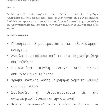
ακτινοβολίας πάνω στα κτίρια.
ΧΡΗΣΗ
Ιδανικό για εξωτερικές επιφάνειες, όπως εξωτερική τοιχοποιία, σκυρόδεμα,
γυψοσανίδες και όπου εφαρμόζονται βαφές με βάση το νερό και ακρυλικά χρώματα.
Κατάλληλο για εφαρμογή σε τοιχοποιία που εκτίθεται σε δυσμενείς καιρικές συνθήκες
και για την προστασία των κατεστραμμένων τσιμεντοειδών επιφανειών με τριχοειδείς
ρωγμές.
ΠΛΕΟΝΕΚΤΗΜΑΤΑ
Προσφέρει θερμοπροστασία κι εξοικονόμηση
ενέργειας
Ανακλά περισσότερο από το 90% της υπέρυθρης
ακτινοβολίας
Παρουσιάζει μεγάλη αντοχή στην ηλιακή
ακτινοβολία και τα άλατα
Χρώμα υδατικής βάσης με χαμηλή οσμή και φιλικό
στο περιβάλλον
Συνδυάζει τη θερμοπροστασία με την
αντιμυκητιακή δράση και την διαπνοή
Εύκολη εφαρμογή που χαρίζει υπέροχο ματ