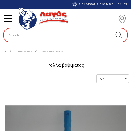
210 9645701
210 9646980
GR
EN
ΑΝΑΛΩΣIΜΑ
ΡΟΛΛΑ ΒΑΨΙΜΑΤΟΣ
ρολλα βαψιματος