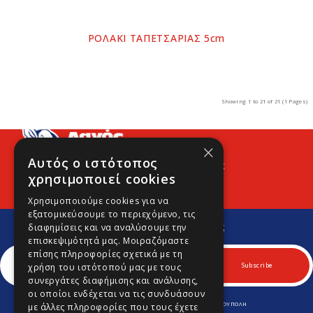
ΡΟΛΑΚΙ ΤΑΠΕΤΣΑΡΙΑΣ 5cm
Showing 1 to 21 of 21 (1 Pages)
×
Αυτός ο ιστότοπος
Προφίλ
Νέα
Contact
χρησιμοποιεί cookies
Χρησιμοποιούμε cookies για να
εξατομικεύσουμε το περιεχόμενο, τις
Εγγραφείτε στο Νewsletter μας
διαφημίσεις και να αναλύσουμε την
Για να μαθαίνετε πρώτοι νέα και προσφορές μας.
επισκεψιμότητά μας. Μοιραζόμαστε
επίσης πληροφορίες σχετικά με τη
Subscribe
χρήση του ιστότοπού μας με τους
συνεργάτες διαφήμισης και ανάλυσης,
οι οποίοι ενδέχεται να τις συνδυάσουν
ΛΕΩΦ. ΚΥΠΡΟΥ 170 & ΚΟΜΝΗΝΩΝ 70, Τ.Κ. 164 52 ΑΡΓΥΡΟΥΠΟΛΗ
με άλλες πληροφορίες που τους έχετε
Τηλ.
210 9645701
-
210 9646980