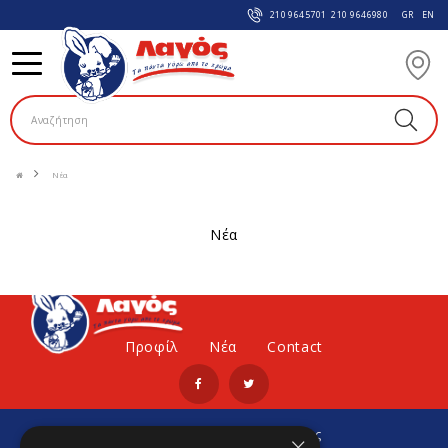
210 9645701
210 9646980
GR
EN
Νέα
νέα
Προφίλ
Νέα
Contact
Εγγραφείτε στο Νewsletter μας
×
Για να μαθαίνετε πρώτοι νέα και προσφορές μας.