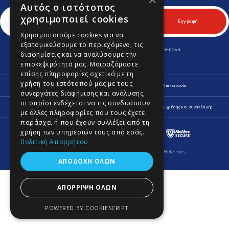
Αυτός ο ιστότοπος
χρησιμοποιεί cookies
Εγγραφή
Χρησιμοποιούμε cookies για να
εξατομικεύσουμε το περιεχόμενο, τις
ΛΕΩΦ. ΚΥΠΡΟΥ 170 & ΚΟΜΝΗΝΩΝ 70, Τ.Κ. 164 52 ΑΡΓΥΡΟΥΠΟΛΗ
διαφημίσεις και να αναλύσουμε την
Τηλ.
210 9645701
-
210 9646980
Fax.
210 9645702
επισκεψιμότητά μας. Μοιραζόμαστε
info@lagospainting.gr
επίσης πληροφορίες σχετικά με τη
χρήση του ιστότοπού μας με τους
Προφίλ
Νέα
Οδηγίες
Ψυχολογία Χρωμάτων
Επικοινωνία
συνεργάτες διαφήμισης και ανάλυσης,
οι οποίοι ενδέχεται να τις συνδυάσουν
Πληροφορίες Αποστολής και Επιστροφών
Δήλωση Απορρήτου
Όροι χρήσης και συναλλαγής
με άλλες πληροφορίες που τους έχετε
παράσχει ή που έχουν συλλέξει από τη
χρήση των υπηρεσιών τους από εσάς.
Πολιτική Απορρήτου
© 2026 Lagos Painting. All Rights Reserved.
Κατασκευή e-shop Hellas Sites
ΑΠΟΔΟΧΉ ΌΛΩΝ
ΑΠΌΡΡΙΨΗ ΌΛΩΝ
POWERED BY COOKIESCRIPT