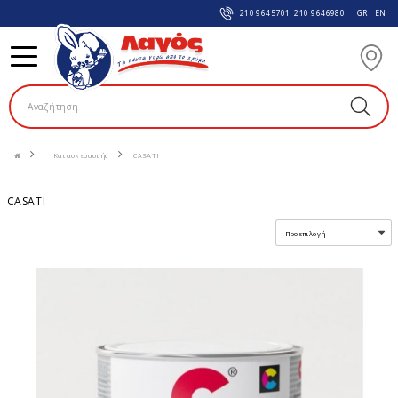
210 9645701
210 9646980
GR
EN
Κατασκευαστής
CASATI
CASATI