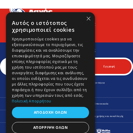
×
Αυτός ο ιστότοπος
Προφίλ
Νέα
Contact
χρησιμοποιεί cookies
Χρησιμοποιούμε cookies για να
εξατομικεύσουμε το περιεχόμενο, τις
Εγγραφείτε στο Νewsletter μας
διαφημίσεις και να αναλύσουμε την
Για να μαθαίνετε πρώτοι νέα και προσφορές μας.
επισκεψιμότητά μας. Μοιραζόμαστε
επίσης πληροφορίες σχετικά με τη
χρήση του ιστότοπού μας με τους
Εγγραφή
συνεργάτες διαφήμισης και ανάλυσης,
οι οποίοι ενδέχεται να τις συνδυάσουν
ΛΕΩΦ. ΚΥΠΡΟΥ 170 & ΚΟΜΝΗΝΩΝ 70, Τ.Κ. 164 52 ΑΡΓΥΡΟΥΠΟΛΗ
με άλλες πληροφορίες που τους έχετε
Τηλ.
210 9645701
-
210 9646980
παράσχει ή που έχουν συλλέξει από τη
Fax.
210 9645702
info@lagospainting.gr
χρήση των υπηρεσιών τους από εσάς.
Πολιτική Απορρήτου
Προφίλ
Νέα
Οδηγίες
Ψυχολογία Χρωμάτων
Επικοινωνία
ΑΠΟΔΟΧΉ ΌΛΩΝ
Πληροφορίες Αποστολής και Επιστροφών
Δήλωση Απορρήτου
Όροι χρήσης και συναλλαγής
ΑΠΌΡΡΙΨΗ ΌΛΩΝ